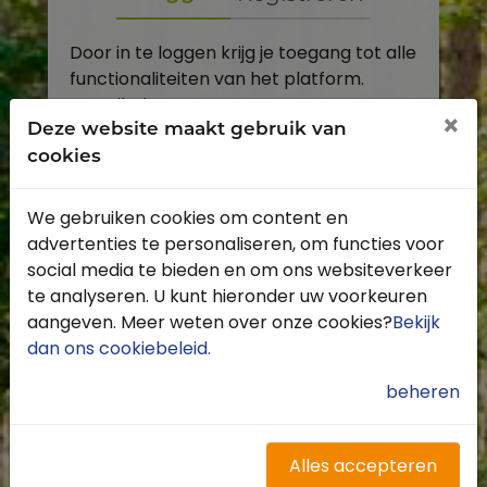
Door in te loggen krijg je toegang tot alle
functionaliteiten van het platform.
E-mailadres
×
Deze website maakt gebruik van
cookies
Wachtwoord
We gebruiken cookies om content en
Toon
advertenties te personaliseren, om functies voor
Inloggen
social media te bieden en om ons websiteverkeer
te analyseren. U kunt hieronder uw voorkeuren
Wachtwoord vergeten?
aangeven. Meer weten over onze cookies?
Bekijk
dan ons cookiebeleid
.
beheren
Heb je nog geen account?
Profiteer van de vele voordelen door je
Alles accepteren
gratis te registreren.