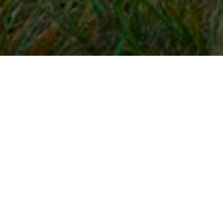
Snel naar
Inloggen
Registreren
Contact
FAQ
Meldpunt
KNHS-ledenvoordeel