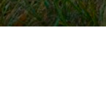
Snel naar
Inloggen
Registreren
Contact
FAQ
Meldpunt
KNHS-ledenvoordeel