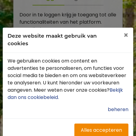
Door in te loggen krijg je toegang tot alle
functionaliteiten van het platform.
E-mailadres
×
Deze website maakt gebruik van
cookies
Wachtwoord
We gebruiken cookies om content en
Toon
advertenties te personaliseren, om functies voor
Inloggen
social media te bieden en om ons websiteverkeer
te analyseren. U kunt hieronder uw voorkeuren
Wachtwoord vergeten?
aangeven. Meer weten over onze cookies?
Bekijk
dan ons cookiebeleid
.
beheren
Heb je nog geen account?
Profiteer van de vele voordelen door je
Alles accepteren
gratis te registreren.