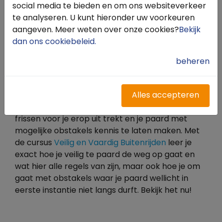
bijvoorbeeld de
duin- en strandrit in Schoorl
.
social media te bieden en om ons websiteverkeer
Galopperen langs de vloedlijn op een leeg strand
te analyseren. U kunt hieronder uw voorkeuren
is het ultieme gevoel van vrijheid wat je hier kunt
aangeven. Meer weten over onze cookies?
Bekijk
ervaren.
dan ons cookiebeleid
.
beheren
Veilig naar buiten
Met de start van het buitenrijseizoen is het
Alles accepteren
wellicht handig om alle regels nog eens op te
frissen voor je erop uit trekt en je paard met
mogelijke obstakels kennis te laten maken. Met
de cursus
Veilig en Vaardig Buitenrijden
leer je
exact hoe je veilig te paard de weg op gaat en
wat hier alle regels van zijn, maar ook hoe je om
gaat met obstakels waar je paard wellicht in
eerste instantie niet langs durft. Bekijk het nu!