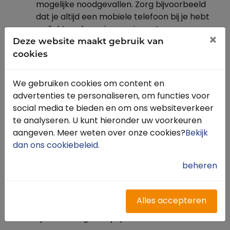
mogelijke noodgevallen. Zorg bijvoorbeeld
dat je altijd een mobiele telefoon bij je hebt
en licht anderen in over je route en
×
Deze website maakt gebruik van
geschatte terugkomsttijd. Zorg er ook voor
cookies
dat je het nummer van je dierenarts
opgeslagen hebt in je telefoon wanneer je
met een eigen paard op pad gaat. Dit zorgt
We gebruiken cookies om content en
voor extra veiligheid en rust tijdens je
advertenties te personaliseren, om functies voor
buitenrit.
social media te bieden en om ons websiteverkeer
te analyseren. U kunt hieronder uw voorkeuren
aangeven. Meer weten over onze cookies?
Bekijk
Communiceer met je paard:
Buitenrijden
dan ons cookiebeleid
.
kan voor een paard best spannend zijn.
beheren
Probeer zelf dus rustig te blijven en
communiceer duidelijk met je paard. Geef
hem vertrouwen en beloon hem wanneer
Alles accepteren
hij zich goed gedraagt. Zo wordt het ook een
fijne ervaring voor je paard!