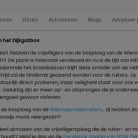
nties
Ritten
Activiteiten
Blogs
Adopteer 
n het Dijkgatbos
aart hebben de vrijwilligers van de bosploeg van de Wier
!! De piano is helemaal vernieuwd en nu is de tijd van ink
urende het broedseizoen blijft deze omwille van de veili
rijd zal de hindernis geopend worden voor de ruiters. Ja, 
atuurlijk direct proberen, maar veiligheid staat voor ons v
. Gelukkig zijn er meer op- en afsprongen die je onderw
 evengoed gewoon oefenen.
r de bosploeg van de
Wieringermeerruiters
, zij hebben zi
onwijs moois neergezet!!!
deel uitmaken van de vrijwilligersploeg die de ruiter- en 
houdt? Meld je dan via de
Facebook pagina van SGW Dij