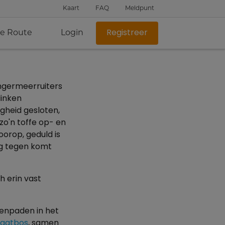
Kaart
FAQ
Meldpunt
je Route
Login
Registreer
ingermeerruiters
linken
gheid gesloten,
zo'n toffe op- en
oorop, geduld is
eg tegen komt
ch erin vast
menpaden in het
kgatbos
, samen