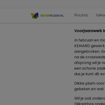
Routes
Vaka
Voorjaarswerk i
In februari en m
KEIHARD gewerkt!
aangebroken. Ged
na de crosswedst
afsprong wil je n
een schone zaak
dus je kunt dit
Dikke pluim voo
gebeten en wat 
Wil je ook onder
Dijkgatbos onder