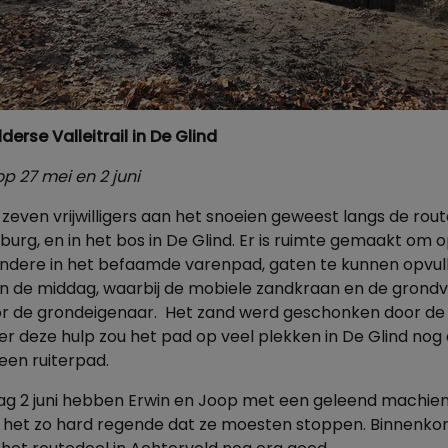
erse Valleitrail in De Glind
p 27 mei en 2 juni
r zeven vrijwilligers aan het snoeien geweest langs
de route
g, en in het bos in De Glind. Er is ruimte gemaakt om o
andere in het befaamde varenpad, gaten te kunnen opvul
n de middag, waarbij
de mobiele zandkraan en de grondv
or de grondeigenaar. Het zand werd geschonken door de
r deze hulp zou het pad op veel plekken in De Glind nog 
 een ruiterpad.
g 2 juni hebben Erwin en Joop met een geleend machientj
 het zo hard regende dat ze moesten stoppen. Binnenko