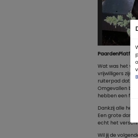
W
PaardenPlatform
p
o
Wat was het wee
v
vrijwilligers zi
B
ruiterpad dat bi
Omgevallen bome
hebben een flin
Dankzij alle hel
Een grote dank aa
echt het verschil
Wil jij de volge