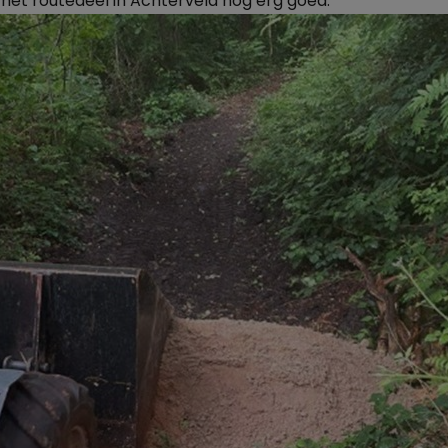
 het routedeel in
Achterveld nog erg goed.