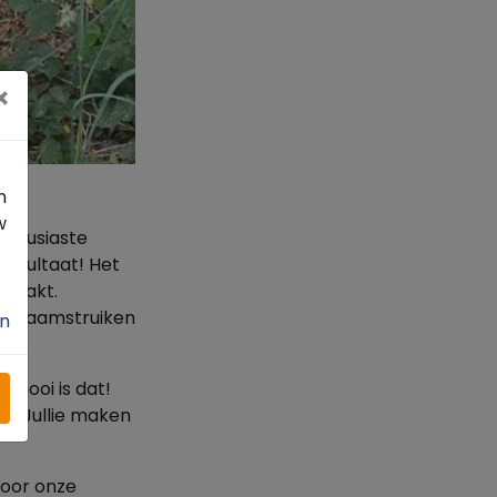
×
n
w
thousiaste
resultaat! Het
emaakt.
e braamstruiken
n
 mooi is dat!
me. Jullie maken
voor onze