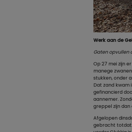
Werk aan de Geld
Gaten opvullen o
Op 27 mei zijn e
manege zwanenbur
stukken, onder 
Dat zand kwam i
gefinancierd do
aannemer.
Zonde
greppel zijn dan
Afgelopen dinsda
gebracht totdat