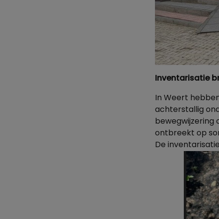
Inventarisatie 
In Weert hebben 
achterstallig on
bewegwijzering o
ontbreekt op so
De inventarisati