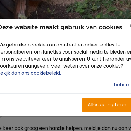
Deze website maakt gebruik van cookies
e gebruiken cookies om content en advertenties te
 Lelystad in het Oostrandbos
ersonaliseren, om functies voor social media te bieden e
m ons websiteverkeer te analyseren. U kunt hieronder u
r een topdag tijdens NLdoet! Met een gezellige groep en
oorkeuren aangeven. Meer weten over onze cookies?
jn we samen aan de slag gegaan in het Oostrandbos. En met 
ekijk dan ons cookiebeleid
.
jna helemaal was dichtgegroeid, is weer prachtig open g
n zijn opgeruimd, overhangende takken gesnoeid en d
behere
ke knipbeurt gekregen.
pende handen kunnen ruiters hier weer volop genieten. Hoe
Alles accepteren
n alle trouwe vrijwilligers voor jullie inzet en enthousias
!
nde keer ook graag een handje helpen, meld je dan nu aan 