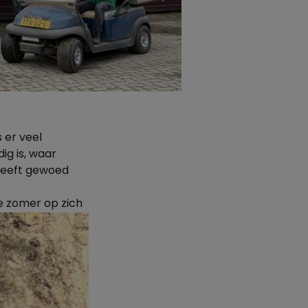
s er veel
ig is, waar
 heeft gewoed
e zomer op zich