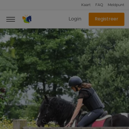
Kaart
FAQ
Meldpunt
Login
Registreer