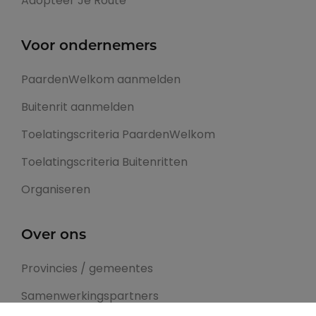
Adopteer Je Route
Voor ondernemers
PaardenWelkom aanmelden
Buitenrit aanmelden
Toelatingscriteria PaardenWelkom
Toelatingscriteria Buitenritten
Organiseren
Over ons
Provincies / gemeentes
Samenwerkingspartners