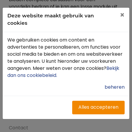
bieden complete cursussen voor een
voordelig bedrag of je kan een losse module uit
een cursus kiezen. Ons brede aanbod
×
Deze website maakt gebruik van
bestaat uit lessen online en praktijkoefeningen.
cookies
We gebruiken cookies om content en
Alle modules (0)
advertenties te personaliseren, om functies voor
social media te bieden en om ons websiteverkeer
te analyseren. U kunt hieronder uw voorkeuren
Alle cursussen (0)
aangeven. Meer weten over onze cookies?
Bekijk
dan ons cookiebeleid
.
beheren
Snel naar
Inloggen
Alles accepteren
Registreren
Contact