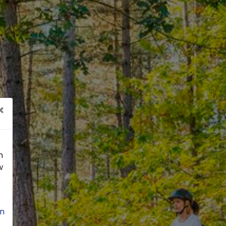
×
n
w
n