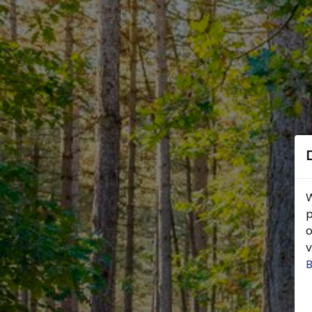
W
p
o
v
B