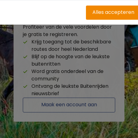
Alles accepteren
Heb je nog geen account?
Profiteer van de vele voordelen door
je gratis te registreren.
Krijg toegang tot de beschikbare
routes door heel Nederland
Blijf op de hoogte van de leukste
buitenritten
Word gratis onderdeel van de
community
Ontvang de leukste Buitenrijden
nieuwsbrief
Maak een account aan