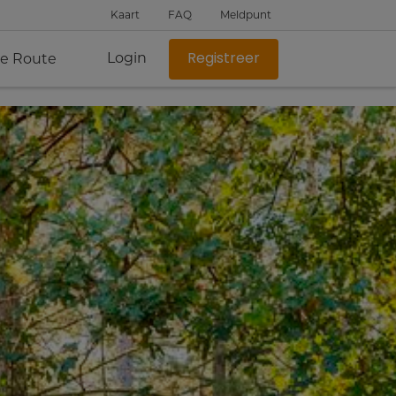
Kaart
FAQ
Meldpunt
Login
je Route
Registreer