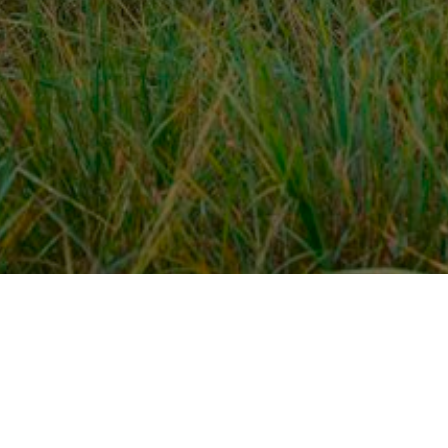
Over ons
en
Provincies / gemeentes