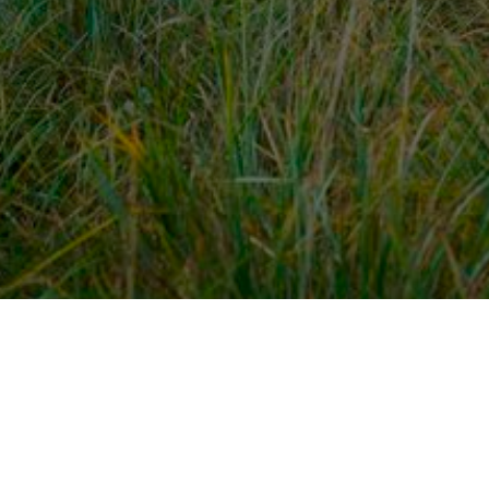
dek meer
Voor ondernemers
es
PaardenWelkom aanmeld