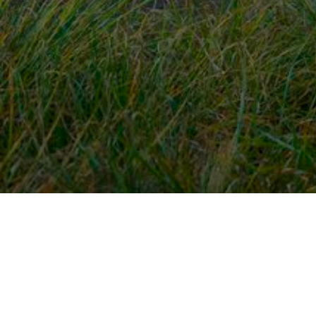
Snel naar
Ont
Inloggen
Rout