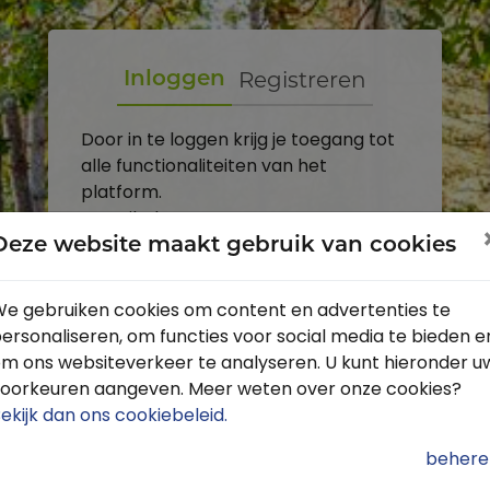
Registreren
Inloggen
Door in te loggen krijg je toegang tot
alle functionaliteiten van het
platform.
E-mailadres
Deze website maakt gebruik van cookies
Wachtwoord
e gebruiken cookies om content en advertenties te
ersonaliseren, om functies voor social media te bieden e
Toon
m ons websiteverkeer te analyseren. U kunt hieronder u
Inloggen
oorkeuren aangeven. Meer weten over onze cookies?
ekijk dan ons cookiebeleid
.
Wachtwoord vergeten?
behere