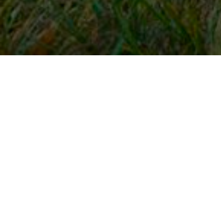
Snel naar
Inloggen
Registreren
Contact
FAQ
Meldpunt
KNHS-ledenvoordeel