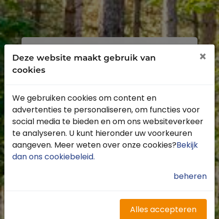
Inloggen
Registreren
×
Deze website maakt gebruik van
cookies
We gebruiken cookies om content en
advertenties te personaliseren, om functies voor
Profiteer van de vele voordelen door je
social media te bieden en om ons websiteverkeer
gratis te registreren.
te analyseren. U kunt hieronder uw voorkeuren
Krijg toegang tot de beschikbare
aangeven. Meer weten over onze cookies?
Bekijk
routes door heel Nederland
dan ons cookiebeleid
.
Blijf op de hoogte van de leukste
buitenritten
beheren
Word gratis onderdeel van de
community
Ontvang de leukste Buitenrijden
Alles accepteren
nieuwsbrief