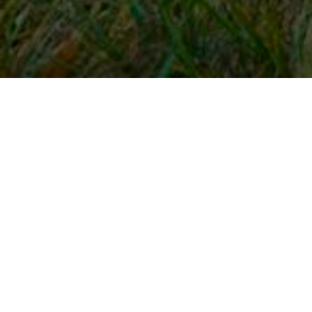
Snel naar
Inloggen
Registreren
Contact
FAQ
Meldpunt
KNHS-ledenvoordeel