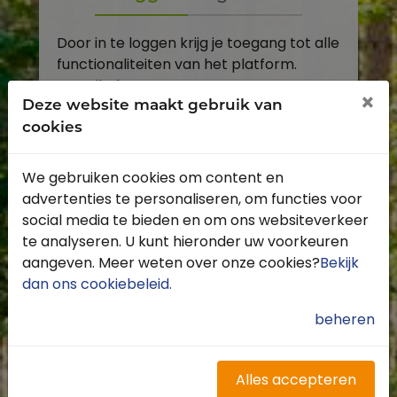
Door in te loggen krijg je toegang tot alle
functionaliteiten van het platform.
E-mailadres
×
Deze website maakt gebruik van
cookies
Wachtwoord
We gebruiken cookies om content en
Toon
advertenties te personaliseren, om functies voor
Inloggen
social media te bieden en om ons websiteverkeer
te analyseren. U kunt hieronder uw voorkeuren
Wachtwoord vergeten?
aangeven. Meer weten over onze cookies?
Bekijk
dan ons cookiebeleid
.
beheren
Heb je nog geen account?
Profiteer van de vele voordelen door je
Alles accepteren
gratis te registreren.