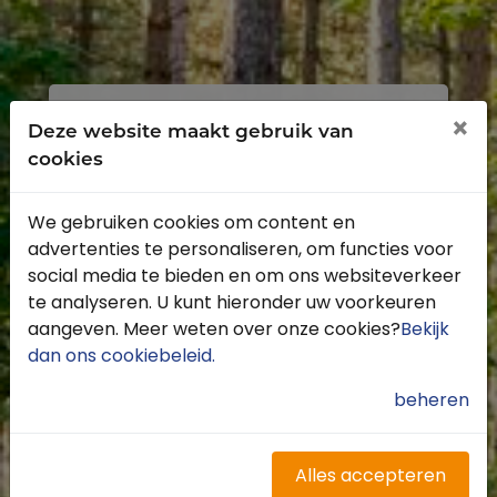
Inloggen
Registreren
×
Deze website maakt gebruik van
cookies
We gebruiken cookies om content en
advertenties te personaliseren, om functies voor
Profiteer van de vele voordelen door je
social media te bieden en om ons websiteverkeer
gratis te registreren.
te analyseren. U kunt hieronder uw voorkeuren
Krijg toegang tot de beschikbare
aangeven. Meer weten over onze cookies?
Bekijk
routes door heel Nederland
dan ons cookiebeleid
.
Blijf op de hoogte van de leukste
buitenritten
beheren
Word gratis onderdeel van de
community
Ontvang de leukste Buitenrijden
Alles accepteren
nieuwsbrief