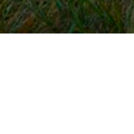
Snel naar
Inloggen
Registreren
Contact
FAQ
Meldpunt
KNHS-ledenvoordeel