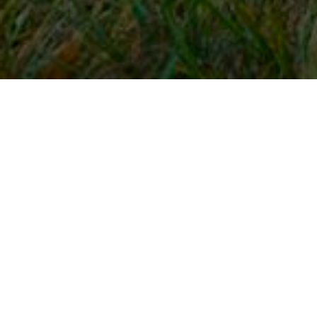
Snel naar
Inloggen
Registreren
Contact
FAQ
Meldpunt
KNHS-ledenvoordeel