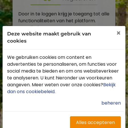
Door in te loggen krijg je toegang tot alle
functionaliteiten van het platform.
E-mailadres
×
Deze website maakt gebruik van
cookies
Wachtwoord
We gebruiken cookies om content en
Toon
advertenties te personaliseren, om functies voor
Inloggen
social media te bieden en om ons websiteverkeer
te analyseren. U kunt hieronder uw voorkeuren
Wachtwoord vergeten?
aangeven. Meer weten over onze cookies?
Bekijk
dan ons cookiebeleid
.
beheren
Heb je nog geen account?
Profiteer van de vele voordelen door je
Alles accepteren
gratis te registreren.