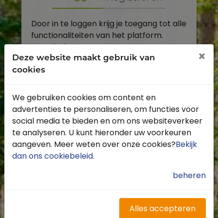
Door in te loggen krijg je toegang tot alle
functionaliteiten van het platform.
E-mailadres
×
Deze website maakt gebruik van
cookies
Wachtwoord
We gebruiken cookies om content en
Toon
advertenties te personaliseren, om functies voor
Inloggen
social media te bieden en om ons websiteverkeer
te analyseren. U kunt hieronder uw voorkeuren
Wachtwoord vergeten?
aangeven. Meer weten over onze cookies?
Bekijk
dan ons cookiebeleid
.
beheren
Heb je nog geen account?
Profiteer van de vele voordelen door je
Alles accepteren
gratis te registreren.