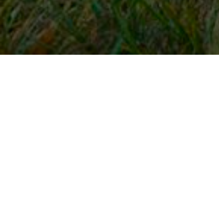
Snel naar
Inloggen
Registreren
Contact
FAQ
Meldpunt
KNHS-ledenvoordeel