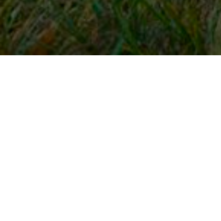
Snel naar
Inloggen
Registreren
Contact
FAQ
Meldpunt
KNHS-ledenvoordeel