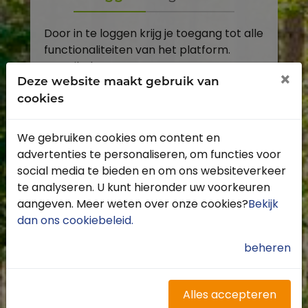
Door in te loggen krijg je toegang tot alle
functionaliteiten van het platform.
E-mailadres
×
Deze website maakt gebruik van
cookies
Wachtwoord
We gebruiken cookies om content en
Toon
advertenties te personaliseren, om functies voor
Inloggen
social media te bieden en om ons websiteverkeer
te analyseren. U kunt hieronder uw voorkeuren
Wachtwoord vergeten?
aangeven. Meer weten over onze cookies?
Bekijk
dan ons cookiebeleid
.
beheren
Heb je nog geen account?
Profiteer van de vele voordelen door je
Alles accepteren
gratis te registreren.