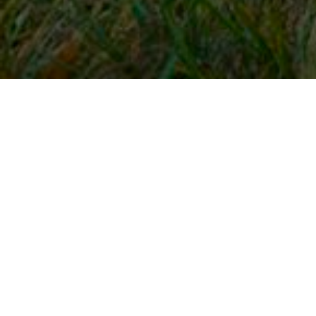
Snel naar
Inloggen
Registreren
Contact
FAQ
Meldpunt
KNHS-ledenvoordeel