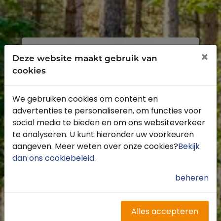
Inloggen
Registreren
×
Deze website maakt gebruik van
cookies
We gebruiken cookies om content en
advertenties te personaliseren, om functies voor
Profiteer van de vele voordelen door je
social media te bieden en om ons websiteverkeer
gratis te registreren.
te analyseren. U kunt hieronder uw voorkeuren
Krijg toegang tot de beschikbare
aangeven. Meer weten over onze cookies?
Bekijk
routes door heel Nederland
dan ons cookiebeleid
.
Blijf op de hoogte van de leukste
buitenritten
beheren
Word gratis onderdeel van de
community
Ontvang de leukste Buitenrijden
Alles accepteren
nieuwsbrief