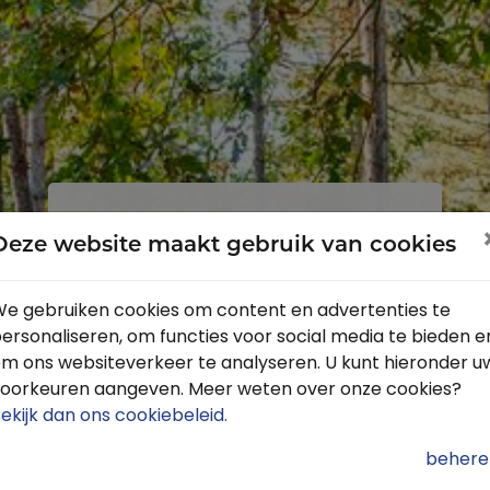
Inloggen
Registreren
Deze website maakt gebruik van cookies
e gebruiken cookies om content en advertenties te
ersonaliseren, om functies voor social media te bieden e
Profiteer van de vele voordelen door
m ons websiteverkeer te analyseren. U kunt hieronder u
je gratis te registreren.
oorkeuren aangeven. Meer weten over onze cookies?
Krijg toegang tot de beschikbare
ekijk dan ons cookiebeleid
.
routes door heel Nederland
behere
Blijf op de hoogte van de leukste