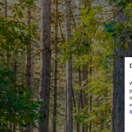
W
p
o
v
B