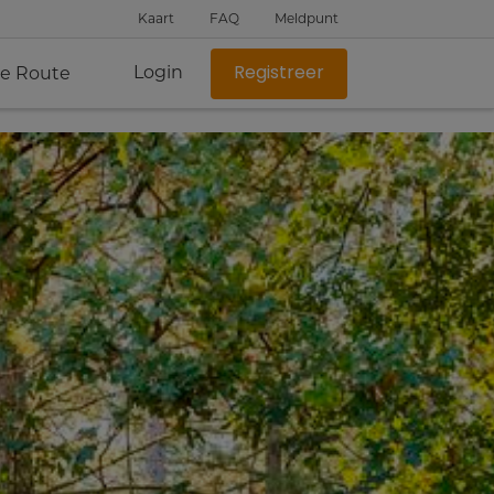
Kaart
FAQ
Meldpunt
Login
je Route
Registreer