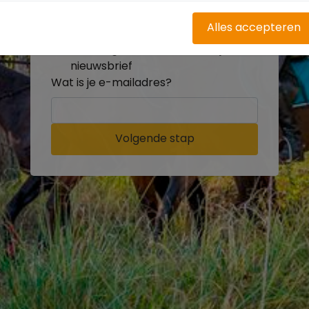
buitenritten
Word gratis onderdeel van de
Alles accepteren
community
Ontvang de leukste Buitenrijden
nieuwsbrief
Wat is je e-mailadres?
Volgende stap