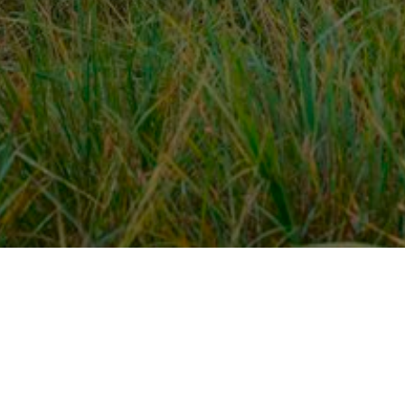
Over ons
en
Provincies / gemeentes