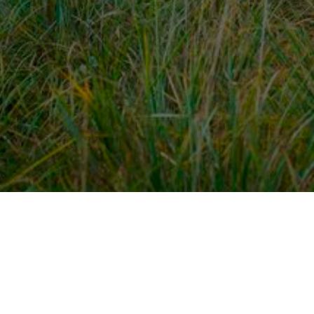
dek meer
Voor ondernemers
es
PaardenWelkom aanmeld