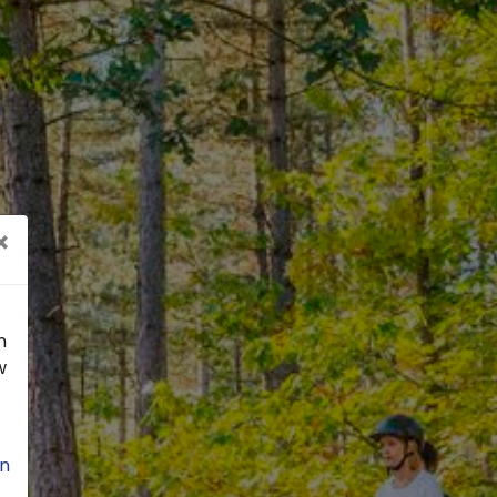
×
n
w
n