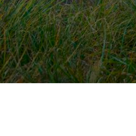
Snel naar
Ont
Inloggen
Rout