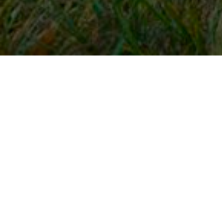
Snel naar
Inloggen
Registreren
Contact
FAQ
Meldpunt
KNHS-ledenvoordeel