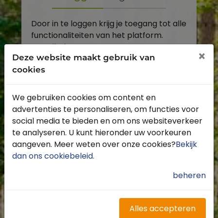
Door in te loggen krijg je toegang tot alle
functionaliteiten van het platform.
E-mailadres
×
Deze website maakt gebruik van
cookies
Wachtwoord
We gebruiken cookies om content en
Toon
advertenties te personaliseren, om functies voor
Inloggen
social media te bieden en om ons websiteverkeer
te analyseren. U kunt hieronder uw voorkeuren
Wachtwoord vergeten?
aangeven. Meer weten over onze cookies?
Bekijk
dan ons cookiebeleid
.
beheren
Heb je nog geen account?
Profiteer van de vele voordelen door je
Alles accepteren
gratis te registreren.