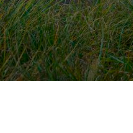
Snel naar
Ont
Inloggen
Rout