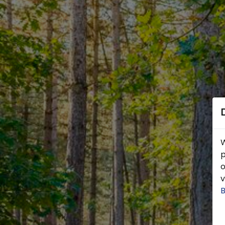
W
p
o
v
B