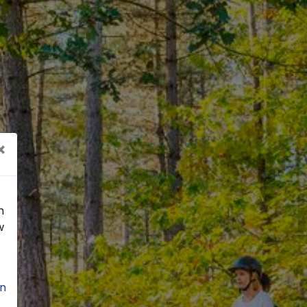
×
n
w
n