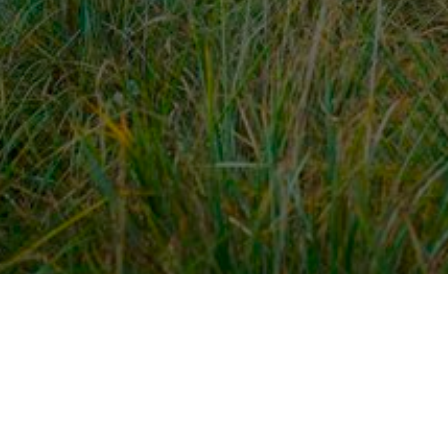
dek meer
Voor ondernemers
es
PaardenWelkom aanmeld