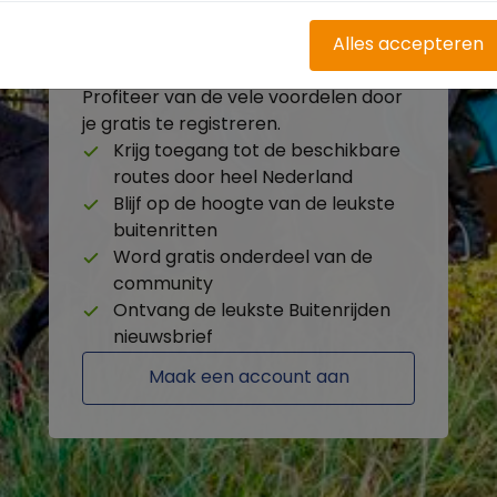
Alles accepteren
Heb je nog geen account?
Profiteer van de vele voordelen door
je gratis te registreren.
Krijg toegang tot de beschikbare
routes door heel Nederland
Blijf op de hoogte van de leukste
buitenritten
Word gratis onderdeel van de
community
Ontvang de leukste Buitenrijden
nieuwsbrief
Maak een account aan