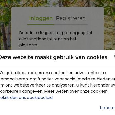
Inloggen
Registreren
Door in te loggen krijg je toegang tot
alle functionaliteiten van het
platform.
E-mailadres
Deze website maakt gebruik van cookies
Wachtwoord
e gebruiken cookies om content en advertenties te
ersonaliseren, om functies voor social media te bieden e
Toon
m ons websiteverkeer te analyseren. U kunt hieronder u
Inloggen
oorkeuren aangeven. Meer weten over onze cookies?
ekijk dan ons cookiebeleid
.
Wachtwoord vergeten?
behere