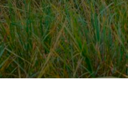
Over ons
en
Provincies / gemeentes