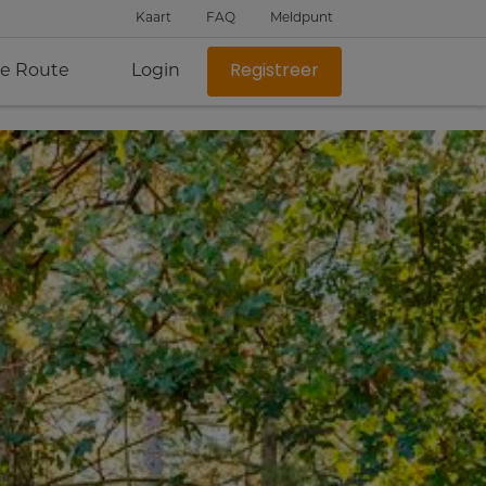
Kaart
FAQ
Meldpunt
je Route
Login
Registreer