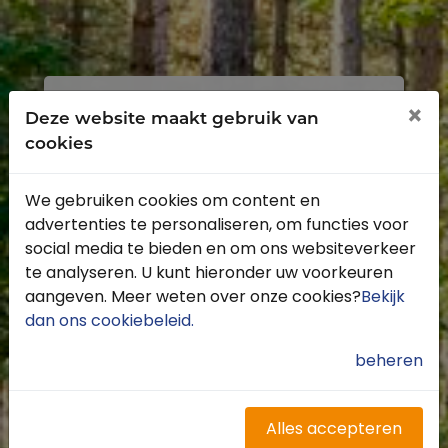
Inloggen
Registreren
×
Deze website maakt gebruik van
cookies
We gebruiken cookies om content en
advertenties te personaliseren, om functies voor
Profiteer van de vele voordelen door je
social media te bieden en om ons websiteverkeer
gratis te registreren.
te analyseren. U kunt hieronder uw voorkeuren
Krijg toegang tot de beschikbare
aangeven. Meer weten over onze cookies?
Bekijk
routes door heel Nederland
dan ons cookiebeleid
.
Blijf op de hoogte van de leukste
buitenritten
beheren
Word gratis onderdeel van de
community
Ontvang de leukste Buitenrijden
Alles accepteren
nieuwsbrief