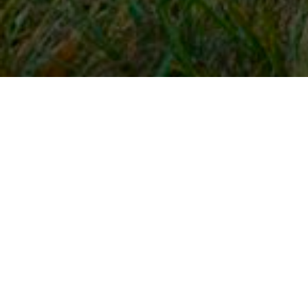
Snel naar
Inloggen
Registreren
Contact
FAQ
Meldpunt
KNHS-ledenvoordeel