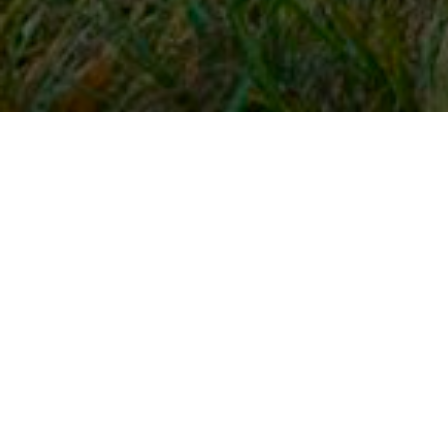
Snel naar
Inloggen
Registreren
Contact
FAQ
Meldpunt
KNHS-ledenvoordeel