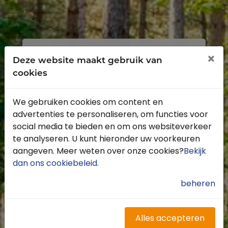
Inloggen
Registreren
×
Deze website maakt gebruik van
cookies
We gebruiken cookies om content en
advertenties te personaliseren, om functies voor
Profiteer van de vele voordelen door je
social media te bieden en om ons websiteverkeer
gratis te registreren.
te analyseren. U kunt hieronder uw voorkeuren
Krijg toegang tot de beschikbare
aangeven. Meer weten over onze cookies?
Bekijk
routes door heel Nederland
dan ons cookiebeleid
.
Blijf op de hoogte van de leukste
buitenritten
beheren
Word gratis onderdeel van de
community
Ontvang de leukste Buitenrijden
Alles accepteren
nieuwsbrief