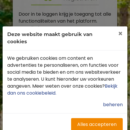
Door in te loggen krijg je toegang tot alle
functionaliteiten van het platform.
E-mailadres
×
Deze website maakt gebruik van
cookies
Wachtwoord
We gebruiken cookies om content en
Toon
advertenties te personaliseren, om functies voor
Inloggen
social media te bieden en om ons websiteverkeer
te analyseren. U kunt hieronder uw voorkeuren
Wachtwoord vergeten?
aangeven. Meer weten over onze cookies?
Bekijk
dan ons cookiebeleid
.
beheren
Heb je nog geen account?
Profiteer van de vele voordelen door je
Alles accepteren
gratis te registreren.