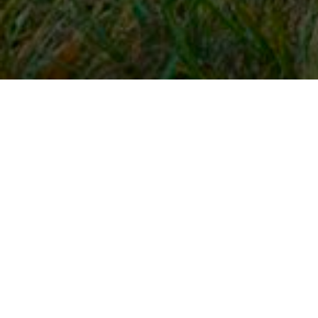
Snel naar
Inloggen
Registreren
Contact
FAQ
Meldpunt
KNHS-ledenvoordeel