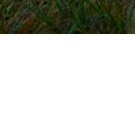
Snel naar
Inloggen
Registreren
Contact
FAQ
Meldpunt
KNHS-ledenvoordeel