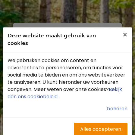
Inloggen
Registreren
×
Deze website maakt gebruik van
cookies
We gebruiken cookies om content en
advertenties te personaliseren, om functies voor
Profiteer van de vele voordelen door je
social media te bieden en om ons websiteverkeer
gratis te registreren.
te analyseren. U kunt hieronder uw voorkeuren
Krijg toegang tot de beschikbare
aangeven. Meer weten over onze cookies?
Bekijk
routes door heel Nederland
dan ons cookiebeleid
.
Blijf op de hoogte van de leukste
buitenritten
beheren
Word gratis onderdeel van de
community
Ontvang de leukste Buitenrijden
Alles accepteren
nieuwsbrief