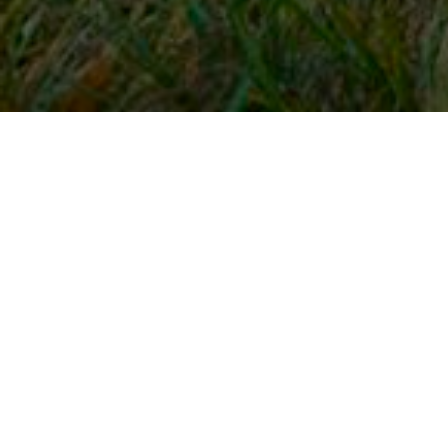
Snel naar
Inloggen
Registreren
Contact
FAQ
Meldpunt
KNHS-ledenvoordeel