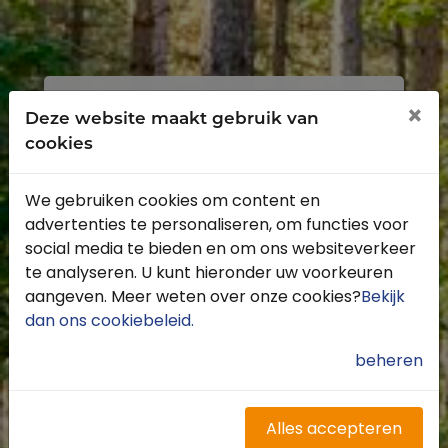
Inloggen
Registreren
×
Deze website maakt gebruik van
cookies
We gebruiken cookies om content en
advertenties te personaliseren, om functies voor
Profiteer van de vele voordelen door je
social media te bieden en om ons websiteverkeer
gratis te registreren.
te analyseren. U kunt hieronder uw voorkeuren
Krijg toegang tot de beschikbare
aangeven. Meer weten over onze cookies?
Bekijk
routes door heel Nederland
dan ons cookiebeleid
.
Blijf op de hoogte van de leukste
buitenritten
beheren
Word gratis onderdeel van de
community
Ontvang de leukste Buitenrijden
Alles accepteren
nieuwsbrief