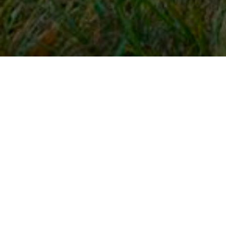
Snel naar
Inloggen
Registreren
Contact
FAQ
Meldpunt
KNHS-ledenvoordeel