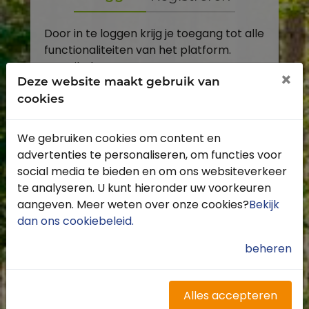
Door in te loggen krijg je toegang tot alle
functionaliteiten van het platform.
E-mailadres
×
Deze website maakt gebruik van
cookies
Wachtwoord
We gebruiken cookies om content en
Toon
advertenties te personaliseren, om functies voor
Inloggen
social media te bieden en om ons websiteverkeer
te analyseren. U kunt hieronder uw voorkeuren
Wachtwoord vergeten?
aangeven. Meer weten over onze cookies?
Bekijk
dan ons cookiebeleid
.
beheren
Heb je nog geen account?
Profiteer van de vele voordelen door je
Alles accepteren
gratis te registreren.