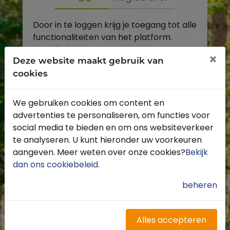
Door in te loggen krijg je toegang tot alle
functionaliteiten van het platform.
E-mailadres
×
Deze website maakt gebruik van
cookies
Wachtwoord
We gebruiken cookies om content en
Toon
advertenties te personaliseren, om functies voor
Inloggen
social media te bieden en om ons websiteverkeer
te analyseren. U kunt hieronder uw voorkeuren
Wachtwoord vergeten?
aangeven. Meer weten over onze cookies?
Bekijk
dan ons cookiebeleid
.
beheren
Heb je nog geen account?
Profiteer van de vele voordelen door je
Alles accepteren
gratis te registreren.