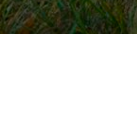
Snel naar
Inloggen
Registreren
Contact
FAQ
Meldpunt
KNHS-ledenvoordeel