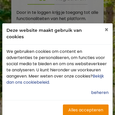
Door in te loggen krijg je toegang tot alle
functionaliteiten van het platform.
E-mailadres
×
Deze website maakt gebruik van
cookies
Wachtwoord
We gebruiken cookies om content en
Toon
advertenties te personaliseren, om functies voor
Inloggen
social media te bieden en om ons websiteverkeer
te analyseren. U kunt hieronder uw voorkeuren
Wachtwoord vergeten?
aangeven. Meer weten over onze cookies?
Bekijk
dan ons cookiebeleid
.
beheren
Heb je nog geen account?
Profiteer van de vele voordelen door je
Alles accepteren
gratis te registreren.