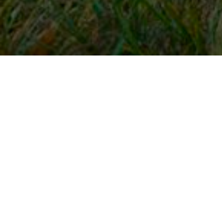
Snel naar
Inloggen
Registreren
Contact
FAQ
Meldpunt
KNHS-ledenvoordeel