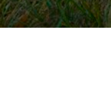
Snel naar
Inloggen
Registreren
Contact
FAQ
Meldpunt
KNHS-ledenvoordeel