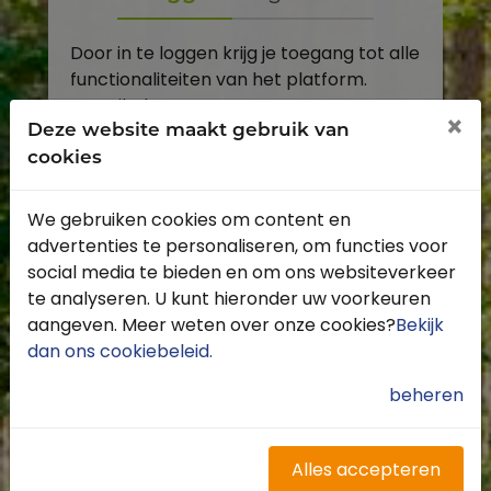
Door in te loggen krijg je toegang tot alle
functionaliteiten van het platform.
E-mailadres
×
Deze website maakt gebruik van
cookies
Wachtwoord
We gebruiken cookies om content en
Toon
advertenties te personaliseren, om functies voor
Inloggen
social media te bieden en om ons websiteverkeer
te analyseren. U kunt hieronder uw voorkeuren
Wachtwoord vergeten?
aangeven. Meer weten over onze cookies?
Bekijk
dan ons cookiebeleid
.
beheren
Heb je nog geen account?
Profiteer van de vele voordelen door je
Alles accepteren
gratis te registreren.