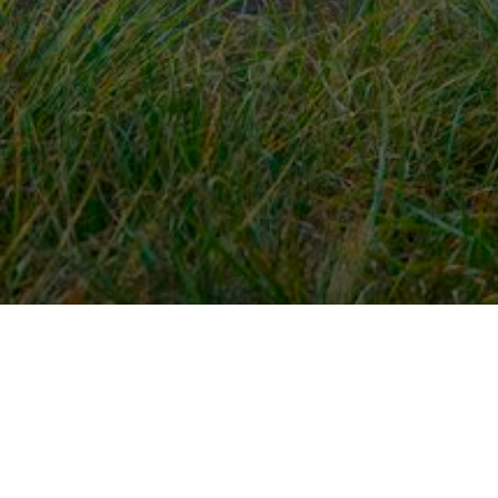
Snel naar
Ont
Inloggen
Rout