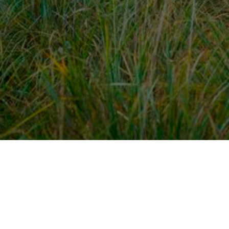
dek meer
Voor ondernemers
es
PaardenWelkom aanmeld