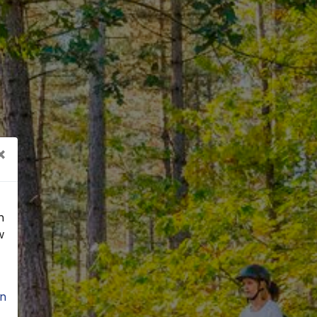
×
n
w
n