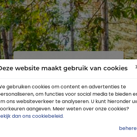
Inloggen
Registreren
Deze website maakt gebruik van cookies
e gebruiken cookies om content en advertenties te
ersonaliseren, om functies voor social media te bieden e
Profiteer van de vele voordelen door
m ons websiteverkeer te analyseren. U kunt hieronder u
je gratis te registreren.
oorkeuren aangeven. Meer weten over onze cookies?
Krijg toegang tot de beschikbare
ekijk dan ons cookiebeleid
.
routes door heel Nederland
behere
Blijf op de hoogte van de leukste