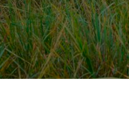
Over ons
en
Provincies / gemeentes