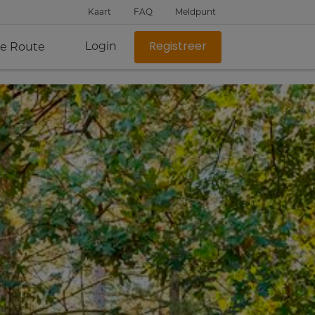
Kaart
FAQ
Meldpunt
Login
je Route
Registreer