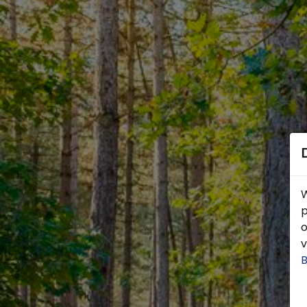
W
p
o
v
B