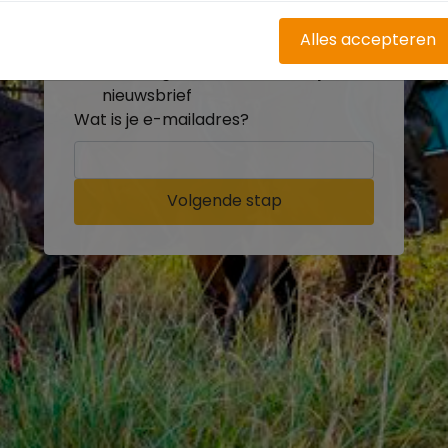
buitenritten
Word gratis onderdeel van de
Alles accepteren
community
Ontvang de leukste Buitenrijden
nieuwsbrief
Wat is je e-mailadres?
Volgende stap