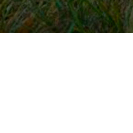
Snel naar
Inloggen
Registreren
Contact
FAQ
Meldpunt
KNHS-ledenvoordeel