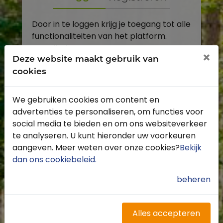
Door in te loggen krijg je toegang tot alle
functionaliteiten van het platform.
E-mailadres
×
Deze website maakt gebruik van
cookies
Wachtwoord
We gebruiken cookies om content en
Toon
advertenties te personaliseren, om functies voor
Inloggen
social media te bieden en om ons websiteverkeer
te analyseren. U kunt hieronder uw voorkeuren
Wachtwoord vergeten?
aangeven. Meer weten over onze cookies?
Bekijk
dan ons cookiebeleid
.
beheren
Heb je nog geen account?
Profiteer van de vele voordelen door je
Alles accepteren
gratis te registreren.