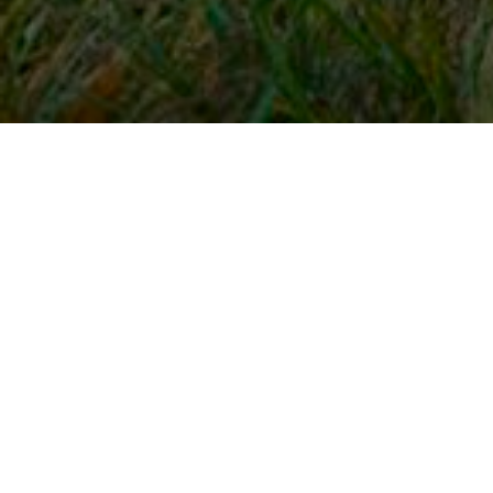
Snel naar
Inloggen
Registreren
Contact
FAQ
Meldpunt
KNHS-ledenvoordeel