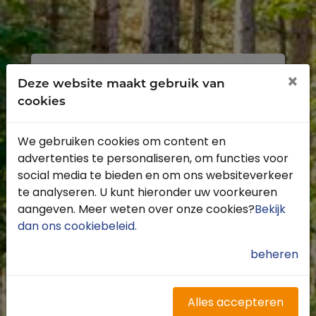
Inloggen
Registreren
×
Deze website maakt gebruik van
cookies
We gebruiken cookies om content en
advertenties te personaliseren, om functies voor
Profiteer van de vele voordelen door je
social media te bieden en om ons websiteverkeer
gratis te registreren.
te analyseren. U kunt hieronder uw voorkeuren
Krijg toegang tot de beschikbare
aangeven. Meer weten over onze cookies?
Bekijk
routes door heel Nederland
dan ons cookiebeleid
.
Blijf op de hoogte van de leukste
buitenritten
beheren
Word gratis onderdeel van de
community
Ontvang de leukste Buitenrijden
Alles accepteren
nieuwsbrief