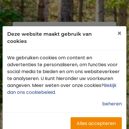
Inloggen
Registreren
×
Deze website maakt gebruik van
cookies
We gebruiken cookies om content en
advertenties te personaliseren, om functies voor
Profiteer van de vele voordelen door je
social media te bieden en om ons websiteverkeer
gratis te registreren.
te analyseren. U kunt hieronder uw voorkeuren
Krijg toegang tot de beschikbare
aangeven. Meer weten over onze cookies?
Bekijk
routes door heel Nederland
dan ons cookiebeleid
.
Blijf op de hoogte van de leukste
buitenritten
beheren
Word gratis onderdeel van de
community
Ontvang de leukste Buitenrijden
Alles accepteren
nieuwsbrief