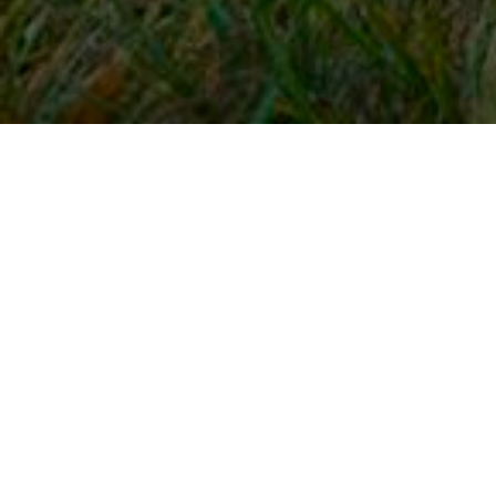
Snel naar
Inloggen
Registreren
Contact
FAQ
Meldpunt
KNHS-ledenvoordeel