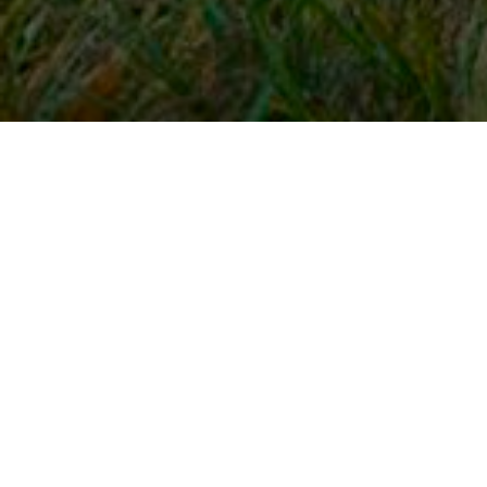
Snel naar
Inloggen
Registreren
Contact
FAQ
Meldpunt
KNHS-ledenvoordeel