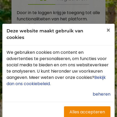
Door in te loggen krijg je toegang tot alle
functionaliteiten van het platform.
E-mailadres
×
Deze website maakt gebruik van
cookies
Wachtwoord
We gebruiken cookies om content en
Toon
advertenties te personaliseren, om functies voor
Inloggen
social media te bieden en om ons websiteverkeer
te analyseren. U kunt hieronder uw voorkeuren
Wachtwoord vergeten?
aangeven. Meer weten over onze cookies?
Bekijk
dan ons cookiebeleid
.
beheren
Heb je nog geen account?
Profiteer van de vele voordelen door je
Alles accepteren
gratis te registreren.