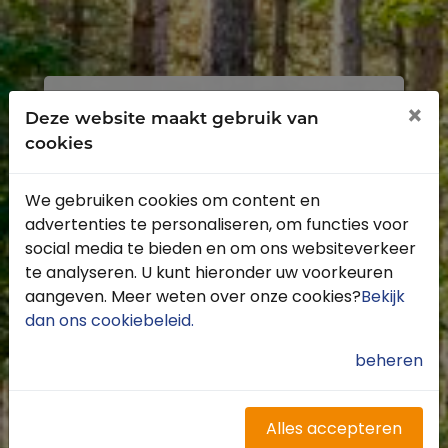
Inloggen
Registreren
×
Deze website maakt gebruik van
cookies
We gebruiken cookies om content en
advertenties te personaliseren, om functies voor
Profiteer van de vele voordelen door je
social media te bieden en om ons websiteverkeer
gratis te registreren.
te analyseren. U kunt hieronder uw voorkeuren
Krijg toegang tot de beschikbare
aangeven. Meer weten over onze cookies?
Bekijk
routes door heel Nederland
dan ons cookiebeleid
.
Blijf op de hoogte van de leukste
buitenritten
beheren
Word gratis onderdeel van de
community
Ontvang de leukste Buitenrijden
Alles accepteren
nieuwsbrief