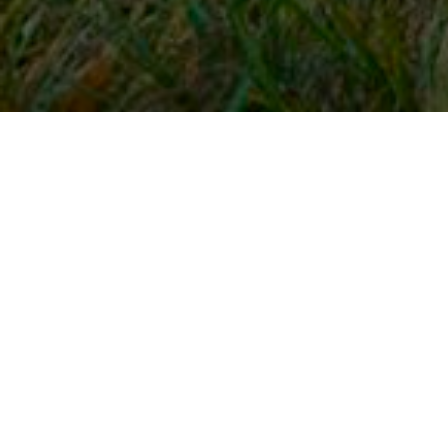
Snel naar
Inloggen
Registreren
Contact
FAQ
Meldpunt
KNHS-ledenvoordeel