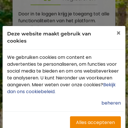
Door in te loggen krijg je toegang tot alle
functionaliteiten van het platform.
E-mailadres
×
Deze website maakt gebruik van
cookies
Wachtwoord
We gebruiken cookies om content en
Toon
advertenties te personaliseren, om functies voor
Inloggen
social media te bieden en om ons websiteverkeer
te analyseren. U kunt hieronder uw voorkeuren
Wachtwoord vergeten?
aangeven. Meer weten over onze cookies?
Bekijk
dan ons cookiebeleid
.
beheren
Heb je nog geen account?
Profiteer van de vele voordelen door je
Alles accepteren
gratis te registreren.