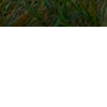
Snel naar
Inloggen
Registreren
Contact
FAQ
Meldpunt
KNHS-ledenvoordeel