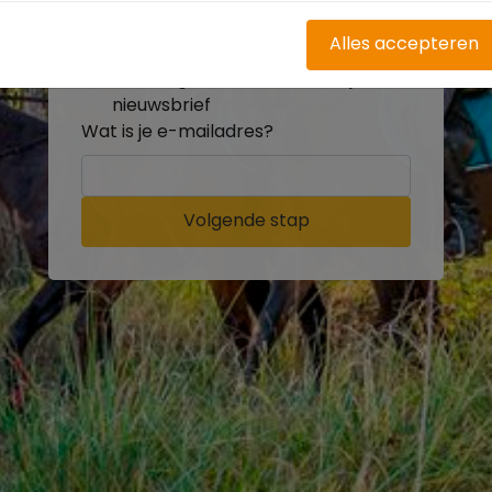
buitenritten
Word gratis onderdeel van de
Alles accepteren
community
Ontvang de leukste Buitenrijden
nieuwsbrief
Wat is je e-mailadres?
Volgende stap