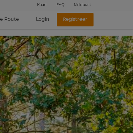
Kaart
FAQ
Meldpunt
je Route
Login
Registreer