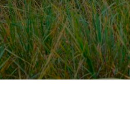
Over ons
en
Provincies / gemeentes