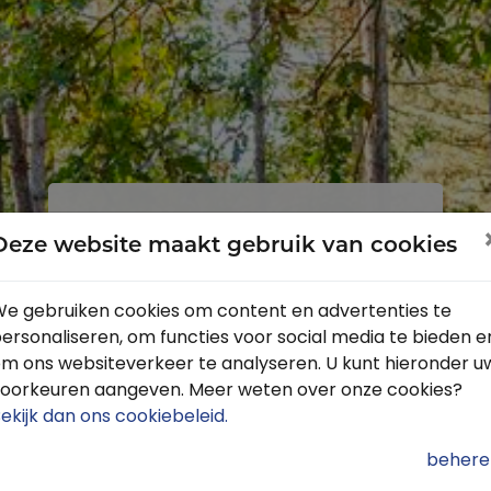
Inloggen
Registreren
Deze website maakt gebruik van cookies
e gebruiken cookies om content en advertenties te
ersonaliseren, om functies voor social media te bieden e
Profiteer van de vele voordelen door
m ons websiteverkeer te analyseren. U kunt hieronder u
je gratis te registreren.
oorkeuren aangeven. Meer weten over onze cookies?
Krijg toegang tot de beschikbare
ekijk dan ons cookiebeleid
.
routes door heel Nederland
behere
Blijf op de hoogte van de leukste