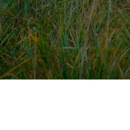
dek meer
Voor ondernemers
es
PaardenWelkom aanmeld