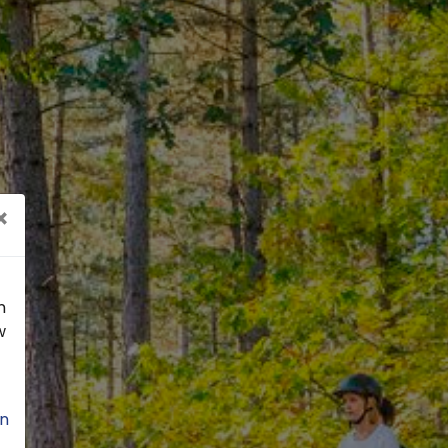
×
n
w
n