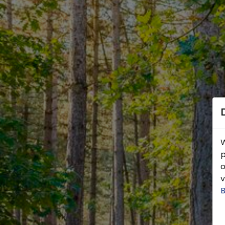
W
p
o
v
B