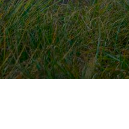
Snel naar
Ont
Inloggen
Rout