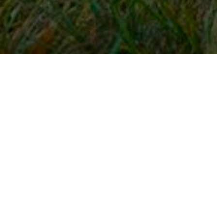
Snel naar
Inloggen
Registreren
Contact
FAQ
Meldpunt
KNHS-ledenvoordeel