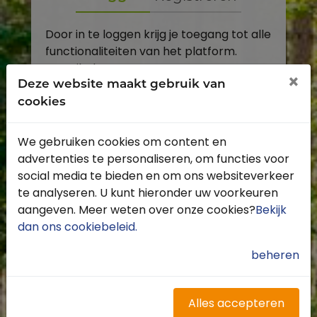
Door in te loggen krijg je toegang tot alle
functionaliteiten van het platform.
E-mailadres
×
Deze website maakt gebruik van
cookies
Wachtwoord
We gebruiken cookies om content en
Toon
advertenties te personaliseren, om functies voor
Inloggen
social media te bieden en om ons websiteverkeer
te analyseren. U kunt hieronder uw voorkeuren
Wachtwoord vergeten?
aangeven. Meer weten over onze cookies?
Bekijk
dan ons cookiebeleid
.
beheren
Heb je nog geen account?
Profiteer van de vele voordelen door je
Alles accepteren
gratis te registreren.