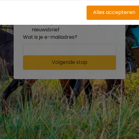
buitenritten
Word gratis onderdeel van de
Alles accepteren
community
Ontvang de leukste Buitenrijden
nieuwsbrief
Wat is je e-mailadres?
Volgende stap