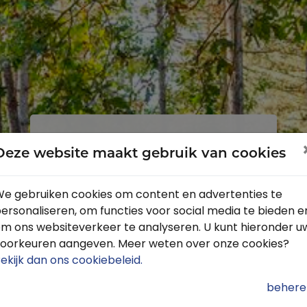
Inloggen
Registreren
Deze website maakt gebruik van cookies
e gebruiken cookies om content en advertenties te
ersonaliseren, om functies voor social media te bieden e
Profiteer van de vele voordelen door
m ons websiteverkeer te analyseren. U kunt hieronder u
je gratis te registreren.
oorkeuren aangeven. Meer weten over onze cookies?
Krijg toegang tot de beschikbare
ekijk dan ons cookiebeleid
.
routes door heel Nederland
behere
Blijf op de hoogte van de leukste