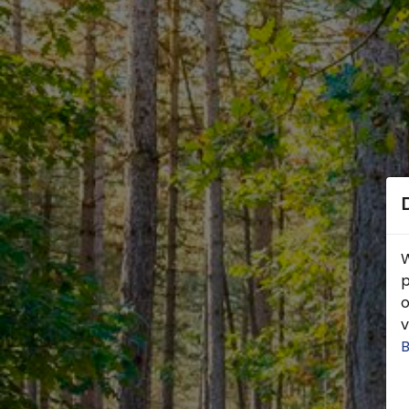
W
p
o
v
B