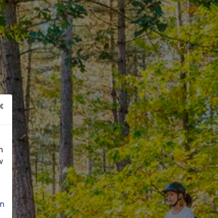
×
n
w
n