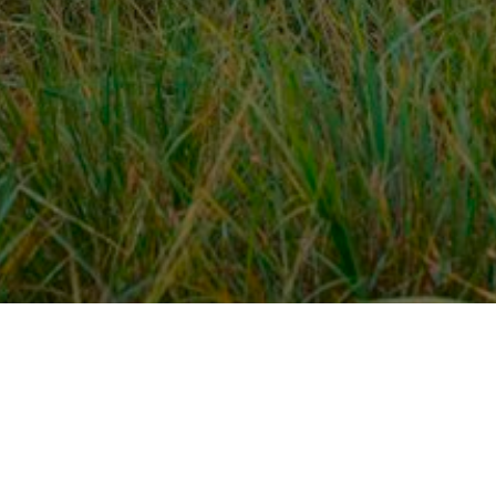
Over ons
en
Provincies / gemeentes