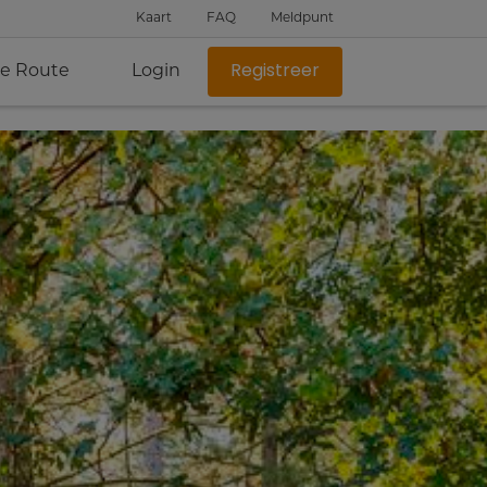
Kaart
FAQ
Meldpunt
je Route
Login
Registreer