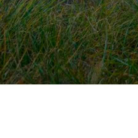
Snel naar
Ont
Inloggen
Rout