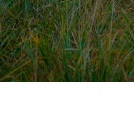
dek meer
Voor ondernemers
es
PaardenWelkom aanmeld