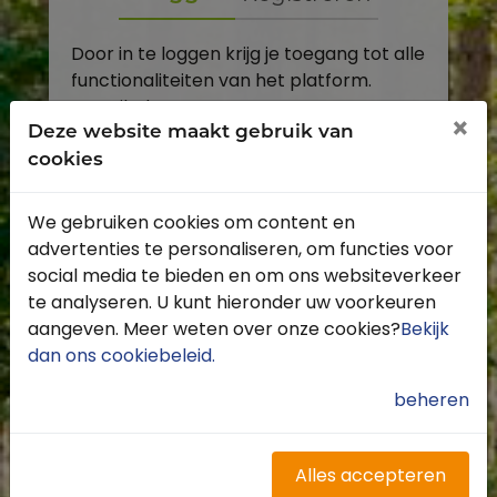
Door in te loggen krijg je toegang tot alle
functionaliteiten van het platform.
E-mailadres
×
Deze website maakt gebruik van
cookies
Wachtwoord
We gebruiken cookies om content en
Toon
advertenties te personaliseren, om functies voor
Inloggen
social media te bieden en om ons websiteverkeer
te analyseren. U kunt hieronder uw voorkeuren
Wachtwoord vergeten?
aangeven. Meer weten over onze cookies?
Bekijk
dan ons cookiebeleid
.
beheren
Heb je nog geen account?
Profiteer van de vele voordelen door je
Alles accepteren
gratis te registreren.