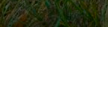
Snel naar
Inloggen
Registreren
Contact
FAQ
Meldpunt
KNHS-ledenvoordeel