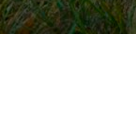
Snel naar
Inloggen
Registreren
Contact
FAQ
Meldpunt
KNHS-ledenvoordeel