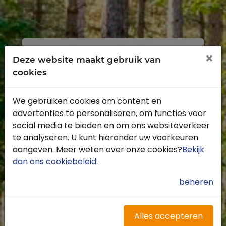
Inloggen
Registreren
×
Deze website maakt gebruik van
cookies
We gebruiken cookies om content en
advertenties te personaliseren, om functies voor
Profiteer van de vele voordelen door je
social media te bieden en om ons websiteverkeer
gratis te registreren.
te analyseren. U kunt hieronder uw voorkeuren
Krijg toegang tot de beschikbare
aangeven. Meer weten over onze cookies?
Bekijk
routes door heel Nederland
dan ons cookiebeleid
.
Blijf op de hoogte van de leukste
buitenritten
beheren
Word gratis onderdeel van de
community
Ontvang de leukste Buitenrijden
Alles accepteren
nieuwsbrief