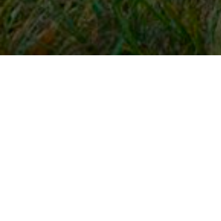
Snel naar
Inloggen
Registreren
Contact
FAQ
Meldpunt
KNHS-ledenvoordeel