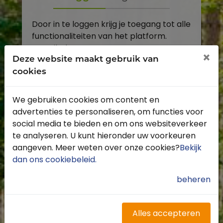
Door in te loggen krijg je toegang tot alle
functionaliteiten van het platform.
E-mailadres
×
Deze website maakt gebruik van
cookies
Wachtwoord
We gebruiken cookies om content en
Toon
advertenties te personaliseren, om functies voor
Inloggen
social media te bieden en om ons websiteverkeer
te analyseren. U kunt hieronder uw voorkeuren
Wachtwoord vergeten?
aangeven. Meer weten over onze cookies?
Bekijk
dan ons cookiebeleid
.
beheren
Heb je nog geen account?
Profiteer van de vele voordelen door je
Alles accepteren
gratis te registreren.