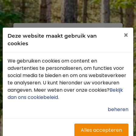
Inloggen
Registreren
×
Deze website maakt gebruik van
cookies
We gebruiken cookies om content en
advertenties te personaliseren, om functies voor
Profiteer van de vele voordelen door je
social media te bieden en om ons websiteverkeer
gratis te registreren.
te analyseren. U kunt hieronder uw voorkeuren
Krijg toegang tot de beschikbare
aangeven. Meer weten over onze cookies?
Bekijk
routes door heel Nederland
dan ons cookiebeleid
.
Blijf op de hoogte van de leukste
buitenritten
beheren
Word gratis onderdeel van de
community
Ontvang de leukste Buitenrijden
Alles accepteren
nieuwsbrief