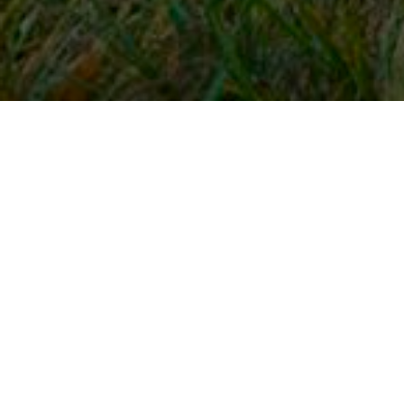
Snel naar
Inloggen
Registreren
Contact
FAQ
Meldpunt
KNHS-ledenvoordeel