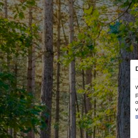
W
p
o
v
B