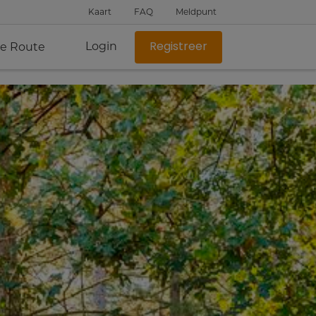
Kaart
FAQ
Meldpunt
Login
je Route
Registreer