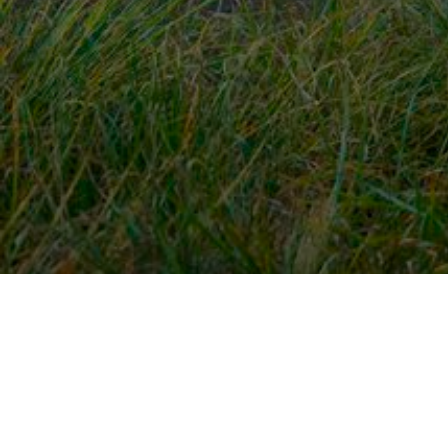
Snel naar
Ont
Inloggen
Rout