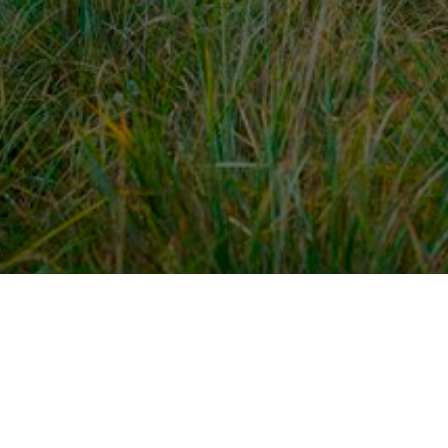
dek meer
Voor ondernemers
es
PaardenWelkom aanmeld