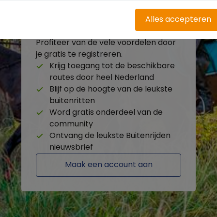
Alles accepteren
Heb je nog geen account?
Profiteer van de vele voordelen door
je gratis te registreren.
Krijg toegang tot de beschikbare
routes door heel Nederland
Blijf op de hoogte van de leukste
buitenritten
Word gratis onderdeel van de
community
Ontvang de leukste Buitenrijden
nieuwsbrief
Maak een account aan