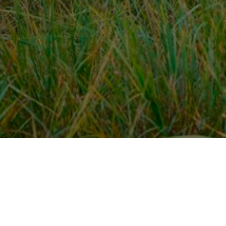
Over ons
en
Provincies / gemeentes