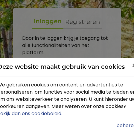
Registreren
Inloggen
Door in te loggen krijg je toegang tot
alle functionaliteiten van het
platform.
E-mailadres
Deze website maakt gebruik van cookies
Wachtwoord
e gebruiken cookies om content en advertenties te
ersonaliseren, om functies voor social media te bieden e
Toon
m ons websiteverkeer te analyseren. U kunt hieronder u
Inloggen
oorkeuren aangeven. Meer weten over onze cookies?
ekijk dan ons cookiebeleid
.
Wachtwoord vergeten?
behere