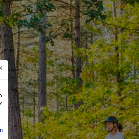
×
n
w
n