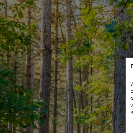
W
p
o
v
B