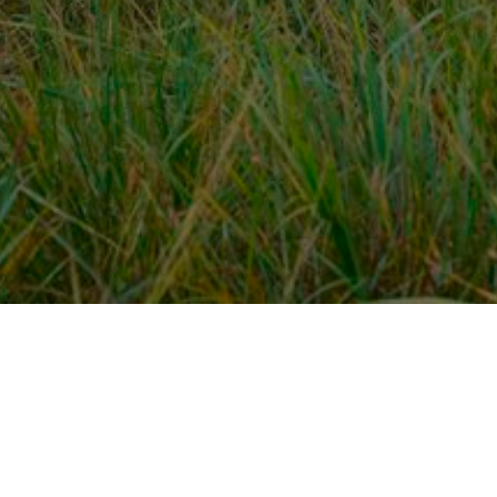
Over ons
en
Provincies / gemeentes