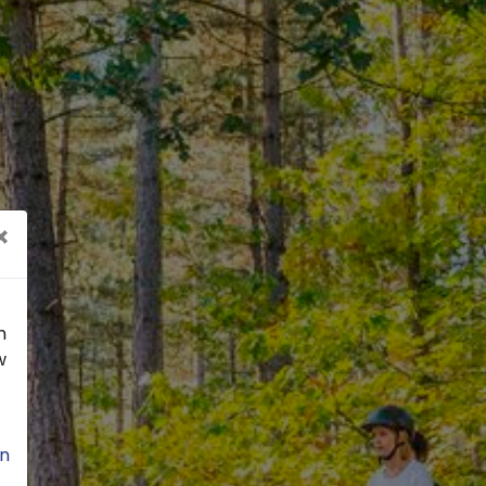
×
n
w
n