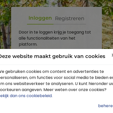
Registreren
Inloggen
Door in te loggen krijg je toegang tot
alle functionaliteiten van het
platform.
E-mailadres
Deze website maakt gebruik van cookies
Wachtwoord
e gebruiken cookies om content en advertenties te
ersonaliseren, om functies voor social media te bieden e
Toon
m ons websiteverkeer te analyseren. U kunt hieronder u
Inloggen
oorkeuren aangeven. Meer weten over onze cookies?
ekijk dan ons cookiebeleid
.
Wachtwoord vergeten?
behere