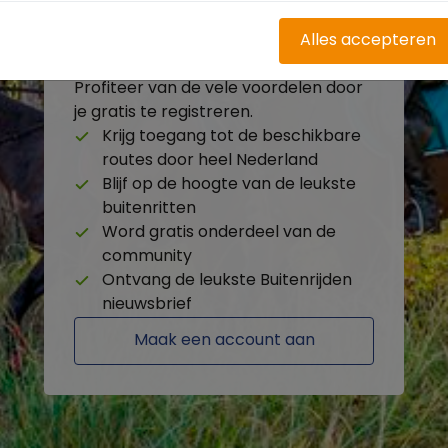
Alles accepteren
Heb je nog geen account?
Profiteer van de vele voordelen door
je gratis te registreren.
Krijg toegang tot de beschikbare
routes door heel Nederland
Blijf op de hoogte van de leukste
buitenritten
Word gratis onderdeel van de
community
Ontvang de leukste Buitenrijden
nieuwsbrief
Maak een account aan