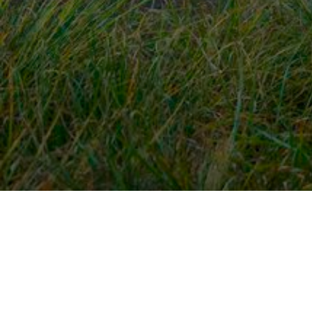
Snel naar
Ont
Inloggen
Rout