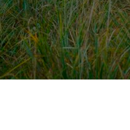
dek meer
Voor ondernemers
es
PaardenWelkom aanmeld