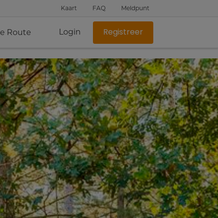
Kaart
FAQ
Meldpunt
Login
je Route
Registreer