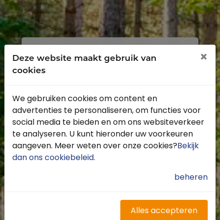
Inloggen
Registreren
×
Deze website maakt gebruik van
cookies
We gebruiken cookies om content en
advertenties te personaliseren, om functies voor
Profiteer van de vele voordelen door je
social media te bieden en om ons websiteverkeer
gratis te registreren.
te analyseren. U kunt hieronder uw voorkeuren
Krijg toegang tot de beschikbare
aangeven. Meer weten over onze cookies?
Bekijk
routes door heel Nederland
dan ons cookiebeleid
.
Blijf op de hoogte van de leukste
buitenritten
beheren
Word gratis onderdeel van de
community
Ontvang de leukste Buitenrijden
Alles accepteren
nieuwsbrief