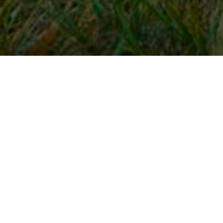
Snel naar
Inloggen
Registreren
Contact
FAQ
Meldpunt
KNHS-ledenvoordeel