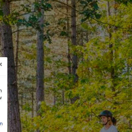
×
n
w
n