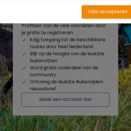
Alles accepteren
Heb je nog geen account?
Profiteer van de vele voordelen door
je gratis te registreren.
Krijg toegang tot de beschikbare
routes door heel Nederland
Blijf op de hoogte van de leukste
buitenritten
Word gratis onderdeel van de
community
Ontvang de leukste Buitenrijden
nieuwsbrief
Maak een account aan