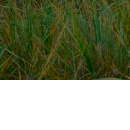
Over ons
en
Provincies / gemeentes