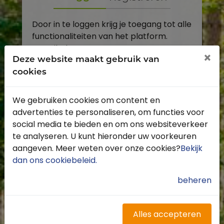
Door in te loggen krijg je toegang tot alle
functionaliteiten van het platform.
E-mailadres
×
Deze website maakt gebruik van
cookies
Wachtwoord
We gebruiken cookies om content en
Toon
advertenties te personaliseren, om functies voor
Inloggen
social media te bieden en om ons websiteverkeer
te analyseren. U kunt hieronder uw voorkeuren
Wachtwoord vergeten?
aangeven. Meer weten over onze cookies?
Bekijk
dan ons cookiebeleid
.
beheren
Heb je nog geen account?
Profiteer van de vele voordelen door je
Alles accepteren
gratis te registreren.