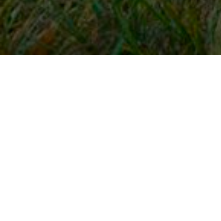
Snel naar
Inloggen
Registreren
Contact
FAQ
Meldpunt
KNHS-ledenvoordeel