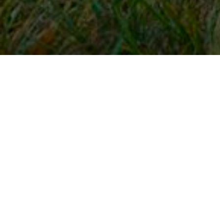
Snel naar
Inloggen
Registreren
Contact
FAQ
Meldpunt
KNHS-ledenvoordeel