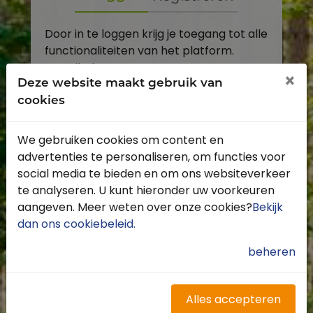
Door in te loggen krijg je toegang tot alle
functionaliteiten van het platform.
E-mailadres
×
Deze website maakt gebruik van
cookies
Wachtwoord
We gebruiken cookies om content en
Toon
advertenties te personaliseren, om functies voor
Inloggen
social media te bieden en om ons websiteverkeer
te analyseren. U kunt hieronder uw voorkeuren
Wachtwoord vergeten?
aangeven. Meer weten over onze cookies?
Bekijk
dan ons cookiebeleid
.
beheren
Heb je nog geen account?
Profiteer van de vele voordelen door je
Alles accepteren
gratis te registreren.