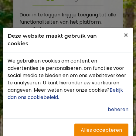
Door in te loggen krijg je toegang tot alle
functionaliteiten van het platform.
E-mailadres
×
Deze website maakt gebruik van
cookies
Wachtwoord
We gebruiken cookies om content en
Toon
advertenties te personaliseren, om functies voor
Inloggen
social media te bieden en om ons websiteverkeer
te analyseren. U kunt hieronder uw voorkeuren
Wachtwoord vergeten?
aangeven. Meer weten over onze cookies?
Bekijk
dan ons cookiebeleid
.
beheren
Heb je nog geen account?
Profiteer van de vele voordelen door je
Alles accepteren
gratis te registreren.