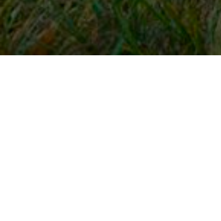
Snel naar
Inloggen
Registreren
Contact
FAQ
Meldpunt
KNHS-ledenvoordeel