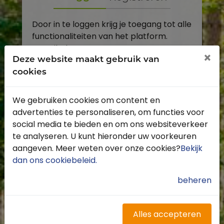
Door in te loggen krijg je toegang tot alle
functionaliteiten van het platform.
E-mailadres
×
Deze website maakt gebruik van
cookies
Wachtwoord
We gebruiken cookies om content en
Toon
advertenties te personaliseren, om functies voor
Inloggen
social media te bieden en om ons websiteverkeer
te analyseren. U kunt hieronder uw voorkeuren
Wachtwoord vergeten?
aangeven. Meer weten over onze cookies?
Bekijk
dan ons cookiebeleid
.
beheren
Heb je nog geen account?
Profiteer van de vele voordelen door je
Alles accepteren
gratis te registreren.