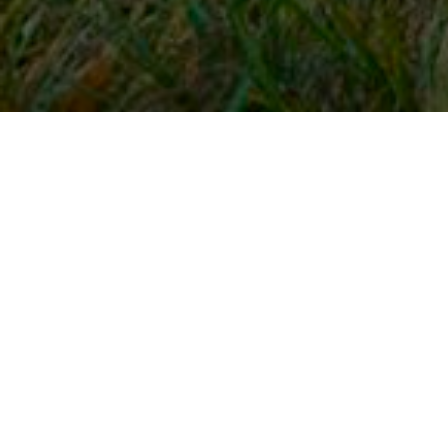
Snel naar
Inloggen
Registreren
Contact
FAQ
Meldpunt
KNHS-ledenvoordeel