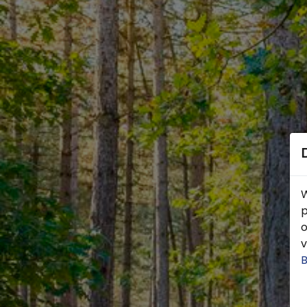
W
p
o
v
B