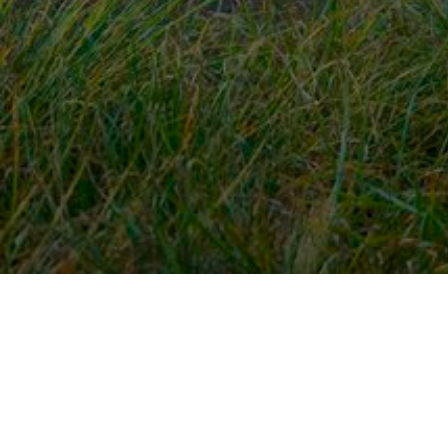
Snel naar
Ont
Inloggen
Rout