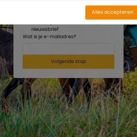
buitenritten
Word gratis onderdeel van de
Alles accepteren
community
Ontvang de leukste Buitenrijden
nieuwsbrief
Wat is je e-mailadres?
Volgende stap