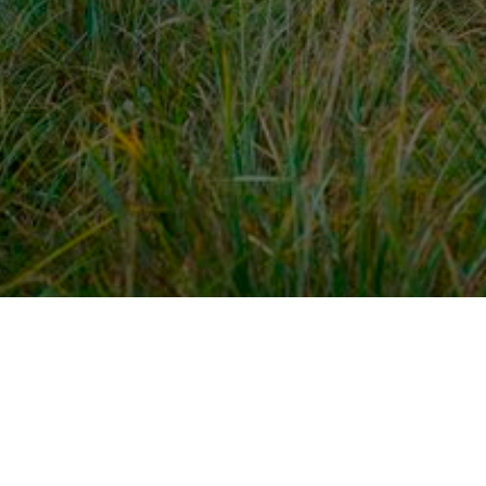
dek meer
Voor ondernemers
es
PaardenWelkom aanmeld