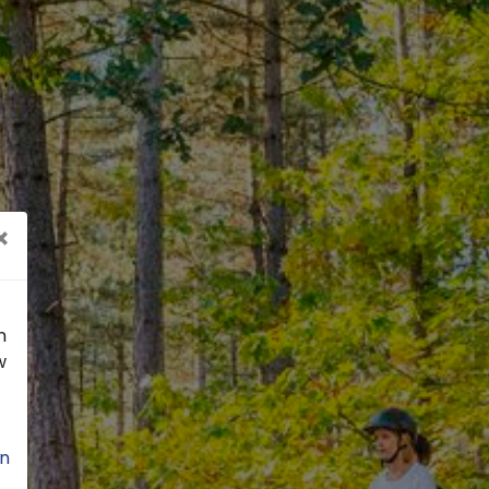
×
n
w
n