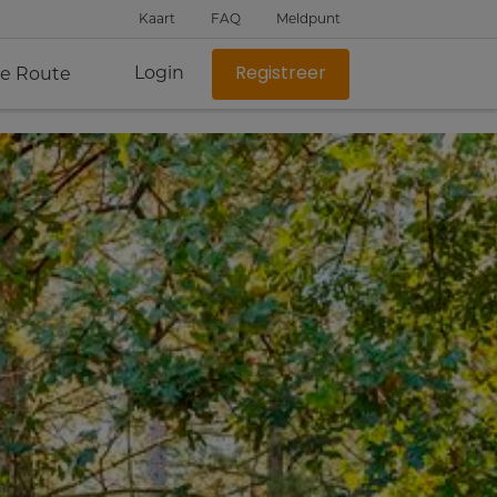
Kaart
FAQ
Meldpunt
Login
je Route
Registreer