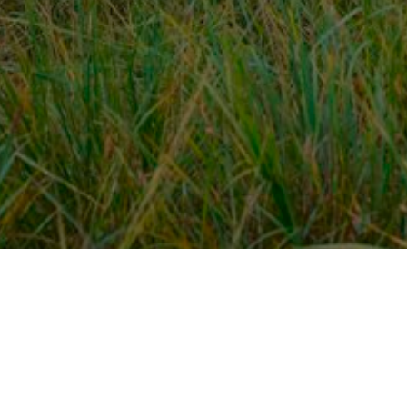
Over ons
en
Provincies / gemeentes