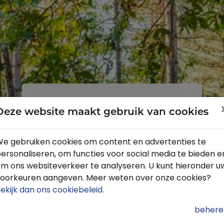
Inloggen
Registreren
Deze website maakt gebruik van cookies
e gebruiken cookies om content en advertenties te
ersonaliseren, om functies voor social media te bieden e
Profiteer van de vele voordelen door
m ons websiteverkeer te analyseren. U kunt hieronder u
je gratis te registreren.
oorkeuren aangeven. Meer weten over onze cookies?
Krijg toegang tot de beschikbare
ekijk dan ons cookiebeleid
.
routes door heel Nederland
behere
Blijf op de hoogte van de leukste